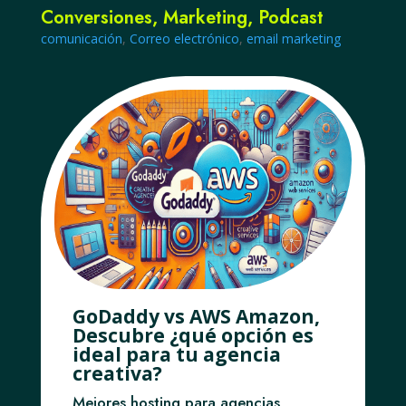
Conversiones
,
Marketing
,
Podcast
comunicación
,
Correo electrónico
,
email marketing
GoDaddy vs AWS Amazon,
Descubre ¿qué opción es
ideal para tu agencia
creativa?
Mejores hosting para agencias