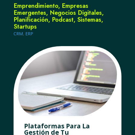
Emprendimiento
,
Empresas
Emergentes
,
Negocios Digitales
,
Planificación
,
Podcast
,
Sistemas
,
Startups
CRM
,
ERP
Plataformas Para La
Gestión de Tu